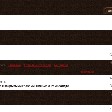
Пусто
О
Н
жка
Отрывки
Отзывы читателей
Рецензии
К
я
вернуться
А
льга
Г
 с закрытыми глазами. Письма о Рембрандте
Г
К
К