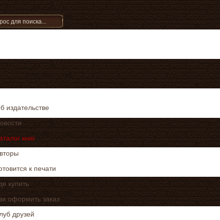
б издательстве
овости
аталог книг
вторы
отовится к печати
де купить
ак оформить заказ
луб друзей