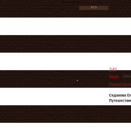
Ваш заказ
245
Автор
Обло
Презентаци
Седакова О
Путешествие