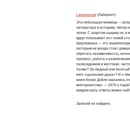
Lamoureuse
(Лабиринт):
Эта небольшая книжица — резул
литератора и историка. Автор п
эпохи. С азартом сыщика он, в 
вдруг показывает их с новой ст
Шерлокиана — это энциклопеди
(которым не всегда стоит довер
обретать независимость), коло
прогресс, работа и развлечения
палисадником и жестокая, часто
Холмс? Он бедный или богатый?
него «цыганская душа»? И о чё
книги Конан Дойля оказались о
викторианства» — 1970-х годов?
каждом шагу, ответы можно най
Записей не найдено.