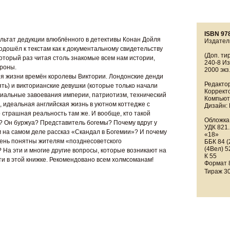
ISBN 97
ьтат дедукции влюблённого в детективы Конан Дойля
Издател
одошёл к текстам как к документальному свидетельству
(Доп. ти
который раз читая столь знакомые всем нам истории,
240-8 И
ороны.
2000 экз.
я жизни времён королевы Виктории. Лондонские денди
Редактор
ять) и викторианские девушки (которые только начали
Корректо
ниальные завоевания империи, патриотизм, технический
Компьюте
, идеальная английская жизнь в уютном коттедже с
Дизайн: 
 страшная реальность там же. И вообще, кто такой
Обложка, 
 Он буржуа? Представитель богемы? Почему вдруг у
УДК 821.
м на самом деле рассказ «Скандал в Богемии»? И почему
«18»
чень понятны жителям «позднесоветского
ББК 84 (2
(4Вел) 5
 На эти и многие другие вопросы, которые возникают на
К 55
ти в этой книжке. Рекомендовано всем холмсоманам!
Формат 
Тираж 30