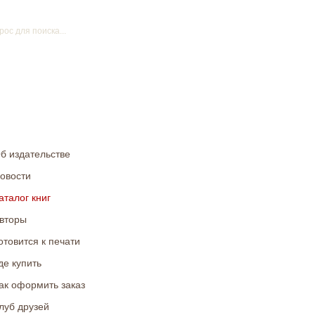
б издательстве
овости
аталог книг
вторы
отовится к печати
де купить
ак оформить заказ
луб друзей