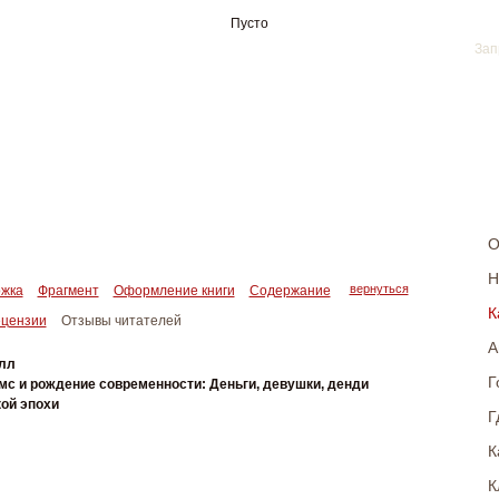
Пусто
О
Н
жка
Фрагмент
Оформление книги
Содержание
вернуться
К
ецензии
Отзывы читателей
А
лл
Г
с и рождение современности: Деньги, девушки, денди
ой эпохи
Г
К
К