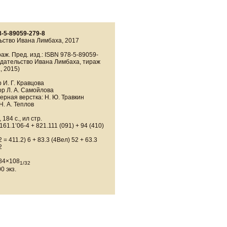
8-5-89059-279-8
ьство Ивана Лимбаха, 2017
раж. Пред. изд.: ISBN 978-5-89059-
здательство Ивана Лимбаха, тираж
, 2015)
 И. Г. Кравцова
р Л. А. Самойлова
рная верстка: Н. Ю. Травкин
Н. А. Теплов
184 с., ил стр.
161.1’06-4 + 821.111 (091) + 94 (410)
 = 411.2) 6 + 83.3 (4Вел) 52 + 63.3
2
84×108
1/32
0 экз.