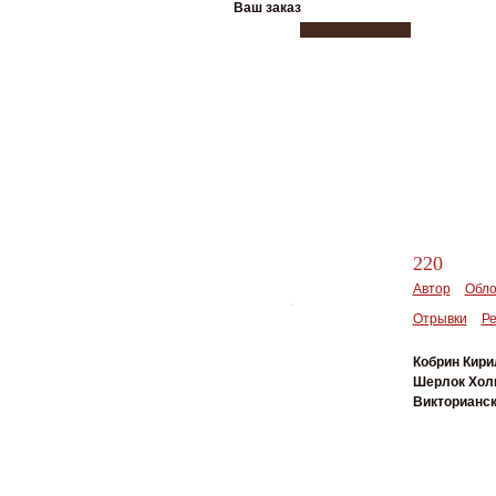
Ваш заказ
220
Автор
Обло
Отрывки
Р
Кобрин Кири
Шерлок Холм
Викторианск