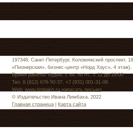
197348, Санкт-Петербург, Коломяжский проспект, 1
«Пионерская», бизнес-центр «Норд Хаус», 4 этаж).
Время работы: будни, с пн. по пт., с 11 до 18:00
Тел. 8 (812) 676-50-37, +7 (931) 001-31-08
Web: www.limbakh.ru
написать письмо
© Издательство Ивана Лимбаха, 2022
Главная страница
|
Карта сайта