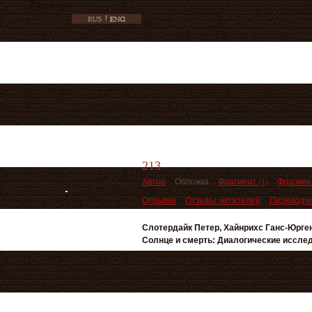
Ваш заказ
213
Автор
Обложка
Фрагмент (1)
Фрагмент
Отрывки
Отзывы читателей
Переводч
Слотердайк Петер, Хайнрихс Ганс-Юрге
Солнце и смерть: Диалогические иссле