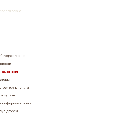
б издательстве
овости
аталог книг
вторы
отовится к печати
де купить
ак оформить заказ
луб друзей