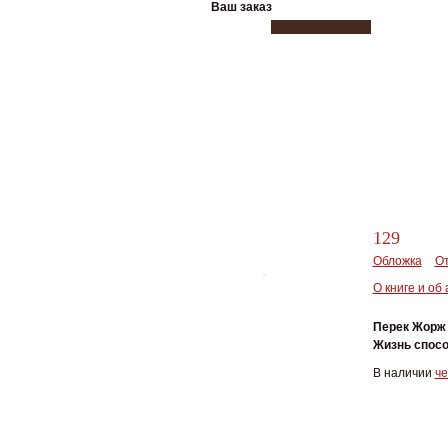
Ваш заказ
129
Обложка
От
О книге и об
Перек Жорж
Жизнь спосо
В наличии
че