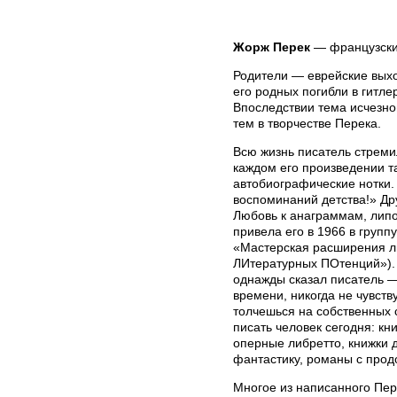
Жорж Перек
— французский
Родители — еврейские вых
его родных погибли в гитле
Впоследствии тема исчезно
тем в творчестве Перека.
Всю жизнь писатель стреми
каждом его произведении т
автобиографические нотки. 
воспоминаний детства!» Др
Любовь к анаграммам, лип
привела его в 1966 в групп
«Мастерская расширения л
ЛИтературных ПОтенций»).
однажды сказал писатель —
времени, никогда не чувств
толчешься на собственных с
писать человек сегодня: кн
оперные либретто, книжки 
фантастику, романы с продо
Многое из написанного Пер