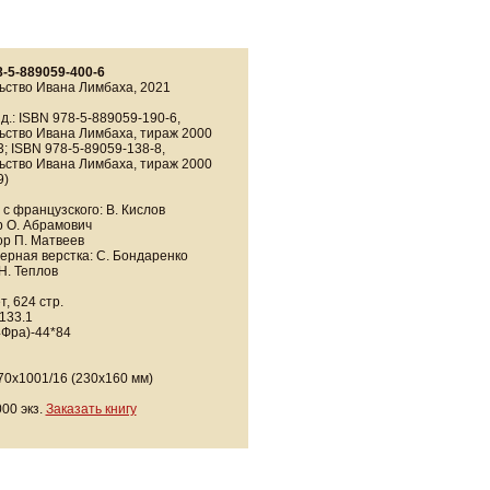
8-5-889059-400-6
ьство Ивана Лимбаха, 2021
зд.: ISBN 978-5-889059-190-6,
ьство Ивана Лимбаха, тираж 2000
13; ISBN 978-5-89059-138-8,
ьство Ивана Лимбаха, тираж 2000
9)
с французского: В. Кислов
р О. Абрамович
ор П. Матвеев
ерная верстка: С. Бондаренко
Н. Теплов
, 624 стр.
133.1
4Фра)-44*84
70x1001/16 (230х160 мм)
00 экз.
Заказать книгу