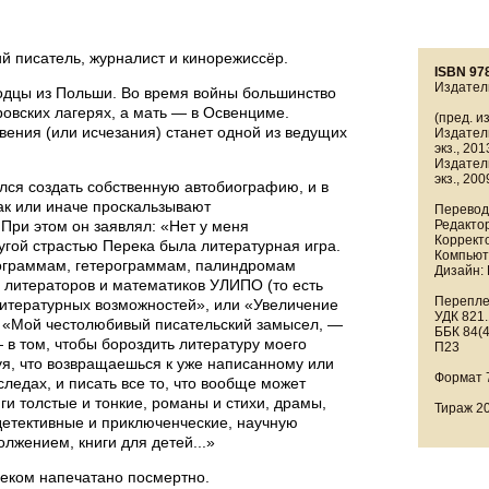
 писатель, журналист и кинорежиссёр.
ISBN 97
Издател
одцы из Польши. Во время войны большинство
ровских лагерях, а мать — в Освенциме.
(пред. и
вения (или исчезания) станет одной из ведущих
Издател
экз., 20
Издател
экз., 200
лся создать собственную автобиографию, и в
ак или иначе проскальзывают
Перевод 
При этом он заявлял: «Нет у меня
Редакто
Коррект
угой страстью Перека была литературная игра.
Компьют
ограммам, гетерограммам, палиндромам
Дизайн: 
у литераторов и математиков УЛИПО (то есть
Переплет
итературных возможностей», или «Увеличение
УДК 821.
 «Мой честолюбивый писательский замысел, —
ББК 84(
 в том, чтобы бороздить литературу моего
П23
уя, что возвращаешься к уже написанному или
Формат 
ледах, и писать все то, что вообще может
иги толстые и тонкие, романы и стихи, драмы,
Тираж 20
детективные и приключенческие, научную
лжением, книги для детей...»
еком напечатано посмертно.