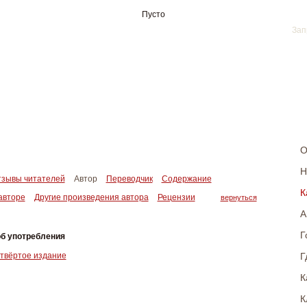
Пусто
О
Н
зывы читателей
Автор
Переводчик
Содержание
К
 авторе
Другие произведения автора
Рецензии
вернуться
А
Г
б употребления
Г
твёртое издание
К
К