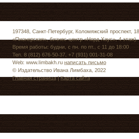
197348, Санкт-Петербург, Коломяжский проспект, 1
«Пионерская», бизнес-центр «Норд Хаус», 4 этаж).
Время работы: будни, с пн. по пт., с 11 до 18:00
Тел. 8 (812) 676-50-37, +7 (931) 001-31-08
Web: www.limbakh.ru
написать письмо
© Издательство Ивана Лимбаха, 2022
Главная страница
|
Карта сайта