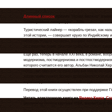
Длинный список
премии "Ясная поляна" в ном
"Иностранная литература" - 2026
Туристический лайнер — «корабль-греза», как назы
этой истории, — совершает круиз по Индийскому 
океанам. Но для человека, который заворожен эти
не сходит на берег, пунктом прибытия станет сме
Еще раз, теперь в начале XXI века, в романе, воб
модернизма, постмодернизма и постпостмодерниз
которого считается его автор, Альбан Николай Хер
предстает морское путешествие как емкая метафо
жизни, известная со времен древнеегипетской «Ск
кораблекрушение» и гомеровской «Одиссеи».
Перевод этой книги осуществлен при поддержке Г
Читать электронную книгу на
Яндекс Книги
,
Ст
(возможна оплата картами VISA, MasterCard, Din
Герой романа «Корабль-греза» описывает свой мор