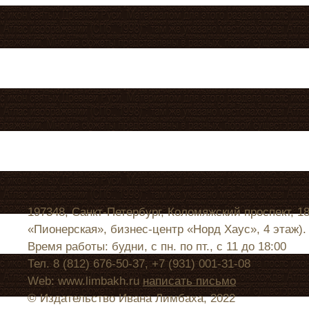
197348, Санкт-Петербург, Коломяжский проспект, 1
«Пионерская», бизнес-центр «Норд Хаус», 4 этаж).
Время работы: будни, с пн. по пт., с 11 до 18:00
Тел. 8 (812) 676-50-37, +7 (931) 001-31-08
Web: www.limbakh.ru
написать письмо
© Издательство Ивана Лимбаха, 2022