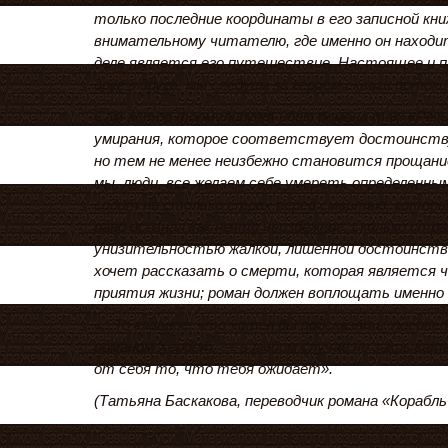
только последние координаты в его записной кн
внимательному читателю, где именно он находи
деле является его путешествие. Настоящее и 
друг в друга, мы следуем за героем сквозь потоки
Сам автор формулирует идею романа так: «Реч
умирания, которое соответствует достоинству 
но тем не менее неизбежно становится прощанием
мы, люди, все желаем себе умереть определенным
сидит не столько страх перед смертью, который
рано осознал как нечто неизбежное, сколько стра
унизительностью жалкой, лишенной достоинств
хочет рассказать о смерти, которая является 
приятия жизни; роман должен воплощать именно 
«...То главное, что хотел бы подсказать, посов
романом Хербст, — в любом случае не закрывать
от себя то, что тебя ожидает».
(Татьяна Баскакова, переводчик романа «Корабль