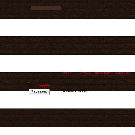
Ваш заказ
Автор
Обложка
Фрагмент
Рецензии
Хербст Альбан Николай
820 р.
656 р.
Корабль-греза
Заказать