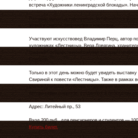
встреча «Художники ленинградской блокады». Нача
Разговор пойдет о художниках, оставшихся в блок
жизни и смерти, творчестве и наследии.
Участвуют искусствовед Владимир Перц, автор п
художниках «Лестницы», Вера Ловягина, хранител
графики Государственного музея истории Петербур
Елисеев.
Только в этот день можно будет увидеть выставк
Свириной к повести «Лестницы». Также в рамках в
фильм Максима Якубсона о художнике и архитект
авторе серии рисунков, созданных в блокадном го
Адрес: Литейный пр., 53
Вход 200 руб., для пенсионеров и студентов — 100
Купить билет.