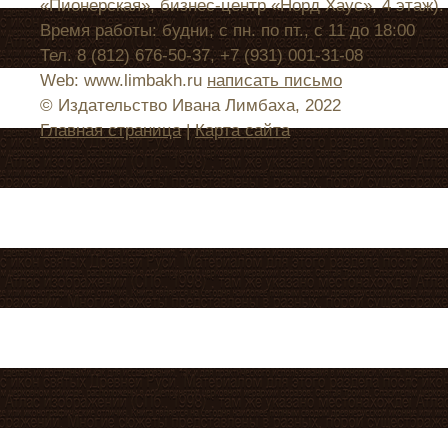
«Пионерская», бизнес-центр «Норд Хаус», 4 этаж).
Время работы: будни, с пн. по пт., с 11 до 18:00
Тел. 8 (812) 676-50-37, +7 (931) 001-31-08
Web: www.limbakh.ru
написать письмо
© Издательство Ивана Лимбаха, 2022
Главная страница
|
Карта сайта