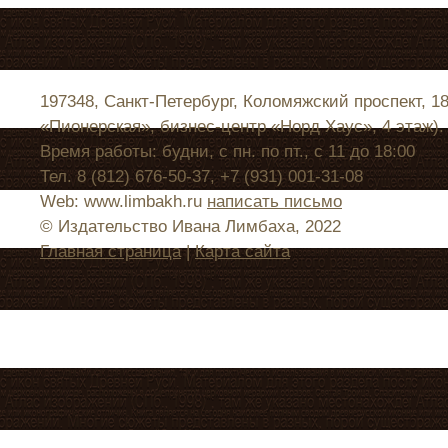
197348, Санкт-Петербург, Коломяжский проспект, 1
«Пионерская», бизнес-центр «Норд Хаус», 4 этаж).
Время работы: будни, с пн. по пт., с 11 до 18:00
Тел. 8 (812) 676-50-37, +7 (931) 001-31-08
Web: www.limbakh.ru
написать письмо
© Издательство Ивана Лимбаха, 2022
Главная страница
|
Карта сайта