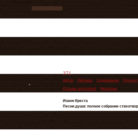
Ваш заказ
371
Автор
Обложка
Содержание
Презент
Отзывы читателей
Рецензии
Иоанн Креста
Песни души: полное собрание стихотво