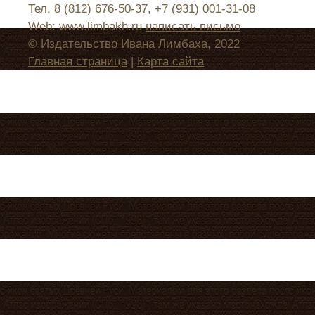
Тел. 8 (812) 676-50-37, +7 (931) 001-31-08
Web: www.limbakh.ru
написать письмо
© Издательство Ивана Лимбаха, 2022
Главная страница
|
Карта сайта