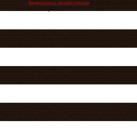
Видеозапись онлайн-лекции
Марии Игнатьевой «Ж
Иоанна
Креста
».