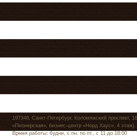
197348, Санкт-Петербург, Коломяжский проспект, 1
«Пионерская», бизнес-центр «Норд Хаус», 4 этаж).
Время работы: будни, с пн. по пт., с 11 до 18:00