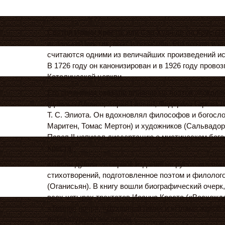
Святой Иоанн Креста, или Сан Хуан де ла Крус (1
испанский мистик, поэт и богослов. Его поэзия и е
считаются одними из величайших произведений ис
В 1726 году он канонизирован и в 1926 году прово
Католической церкви.
Его сочинения оказали влияние на поэтов «поколе
(Дамасо Алонсо, Хорхе Гильен, Федерико Гарсиа Ло
Т. С. Элиота. Он вдохновлял философов и богосл
Маритен, Томас Мертон) и художников (Сальвадор
Павел II написал диссертацию о мистическом бог
Креста.
«Песни души» — первое издание на русском языке
стихотворений, подготовленное поэтом и филолог
(Оганисьян). В книгу вошли биографический очер
всех четырех трактатов Иоанна Креста («Восхожде
«Темная ночь», «Духовный гимн» и «Пламя живой л
литературном наследии.