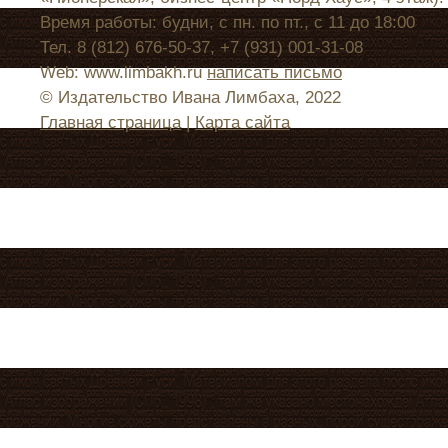
Время работы: будни, с пн. по пт., с 11 до 18:00
Тел. 8 (812) 676-50-37, +7 (931) 001-31-08
Web: www.limbakh.ru
написать письмо
© Издательство Ивана Лимбаха, 2022
Главная страница
|
Карта сайта