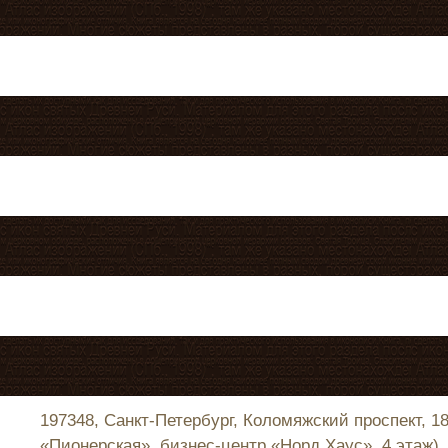
197348, Санкт-Петербург, Коломяжский проспект, 1
«Пионерская», бизнес-центр «Норд Хаус», 4 этаж).