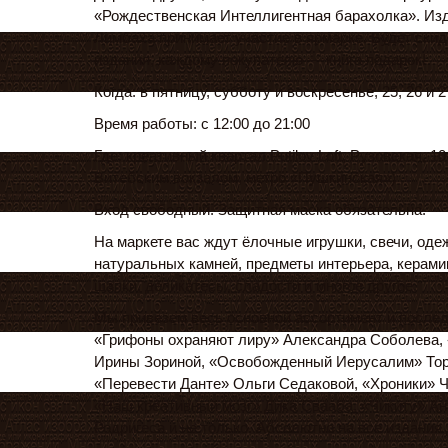
«Рождественская Интеллигентная барахолка». Из
Лимбаха принимает участие в ярмарке. Будет скид
издания, каждому покупателю — книга подарок!
Когда: в пятницу, субботу и воскресенье, 25, 26 и 
Время работы: с 12:00 до 21:00
Где: креативный квартал Putilov Loft, Рузовская, 10
Витебским вокзалом, метро «Пушкинская»)
Вход свободный. Защитная маска обязательна.
На маркете вас ждут ёлочные игрушки, свечи, оде
натуральных камней, предметы интерьера, керамик
шапки, деликатесы, сладости и многое другое.
Мы привезем весь основной ассортимент и послед
«Грифоны охраняют лиру» Александра Соболева, 
Ирины Зориной, «Освобожденный Иерусалим» Тор
«Перевести Данте» Ольги Седаковой, «Хроники» 
«Наш креативный мозг» Дика Свааба, «Чикиту» А
Родригеса и не только. Абсолютно на все издания