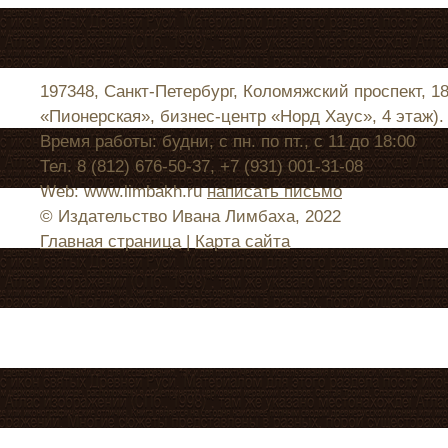
197348, Санкт-Петербург, Коломяжский проспект, 1
«Пионерская», бизнес-центр «Норд Хаус», 4 этаж).
Время работы: будни, с пн. по пт., с 11 до 18:00
Тел. 8 (812) 676-50-37, +7 (931) 001-31-08
Web: www.limbakh.ru
написать письмо
© Издательство Ивана Лимбаха, 2022
Главная страница
|
Карта сайта