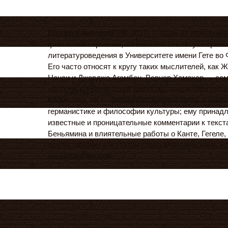
Вернер Хамахер (1948–2017) — один из известне
филологов Германии, основатель Института сравн
литературоведения в Университете имени Гете во
Его часто относят к кругу таких мыслителей, как
Нанси и Джорджо Агамбен. Вернер Хамахер — са
постструктуралистский философ, когда-либо писа
Кроме того, он — формообразующий автор в амери
германистике и философии культуры; ему принад
известные и проницательные комментарии к текст
Беньямина и влиятельные работы о Канте, Гегеле,
других. Многие его статьи стали классическими и
несколько языков.