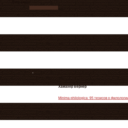
Ваш заказ
Хамахер Вернер
Minima philologica: 95 тезисов о филолог