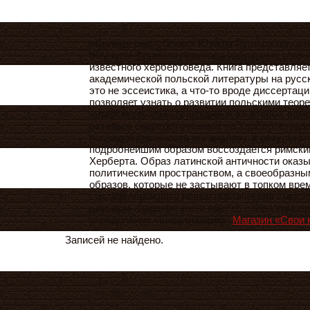
«Солнце республики» Юзефа Рушара исполне
обычном формате перевода избранных глав 
известного хербертоведа. Книга представляе
академической польской литературы на русс
это не эссеистика, а что-то вроде диссертаци
позволяет узнать о развитии польскими теор
интертекстуальных штудий, а во-вторых помо
остаться сосредоточенным на Херберте, зада
последовательность его анализу, в результат
подробнейшим образом воссоздается римски
Херберта. Образ латинской античности оказы
политическим пространством, а своеобразн
образов, которые не застывают в топком вре
сих пор порождать новые поэтические смыс
длинном названии книги вместо слова «импер
определение «цивилизация».
Магазин «Свои 
Записей не найдено.