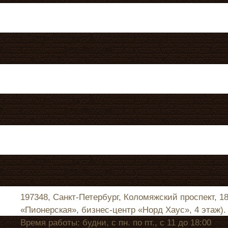
197348, Санкт-Петербург, Коломяжский проспект, 1
«Пионерская», бизнес-центр «Норд Хаус», 4 этаж).
Время работы: будни, с пн. по пт., с 11 до 18:00