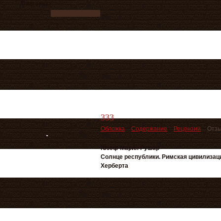
Ваш заказ
333
Обложка
Содержание
Рецензии
Отзы
Юзеф Мария Рушар
Солнце республики. Римская цивилизаци
Херберта