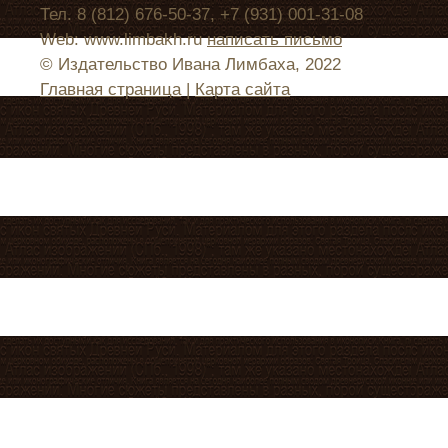
Тел. 8 (812) 676-50-37, +7 (931) 001-31-08
Web: www.limbakh.ru
написать письмо
© Издательство Ивана Лимбаха, 2022
Главная страница
|
Карта сайта