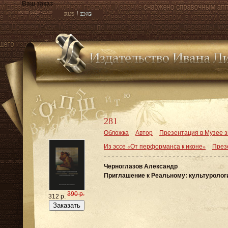
Ваш заказ
281
Обложка
Автор
Презентация в Музее з
Из эссе «От перформанса к иконе»
През
Черноглазов Александр
Приглашение к Реальному: культуроло
390 р.
312 р.
Заказать