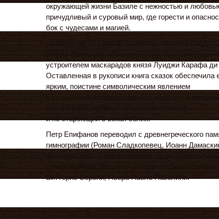
окружающей жизни Базиле с нежностью и любовь
причудливый и суровый мир, где горести и опасно
бок с чудесами и магией.
Джамбаттиста Базиле, поначалу наемный солдат, 
войске Венецианской республики, был придворны
устроителем маскарадов князя Луиджи Карафа ди
Оставленная в рукописи книга сказок обеспечила 
ярким, поистине символическим явлением
в культурной истории Неаполя, едва ли не впервые
сильно и достоверно – его неповторимый
и не стареющий в веках облик.
Петр Епифанов переводил с древнегреческого пам
гимнографии (Роман Сладкопевец, Иоанн Дамаскин
французского — философские труды Симоны Вейл
стихотворения Джузеппе Унгаретти, Дино Кампаны
Витторио Серени, Пьера Паоло Пазолини.