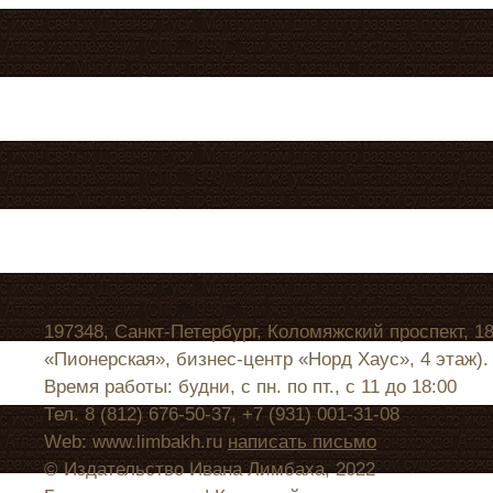
197348, Санкт-Петербург, Коломяжский проспект, 1
«Пионерская», бизнес-центр «Норд Хаус», 4 этаж).
Время работы: будни, с пн. по пт., с 11 до 18:00
Тел. 8 (812) 676-50-37, +7 (931) 001-31-08
Web: www.limbakh.ru
написать письмо
© Издательство Ивана Лимбаха, 2022