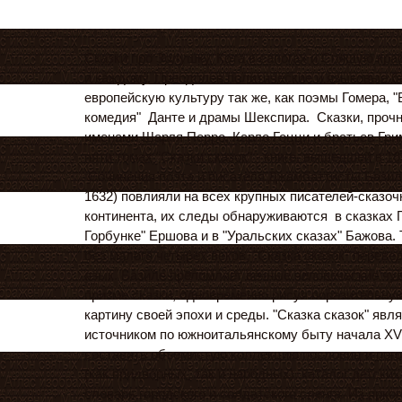
Сказки про Золушку, Кота в сапогах и Спящую кр
и каждому. Преодолев политические и языковые б
европейскую культуру так же, как поэмы Гомера, 
комедия" Данте и драмы Шекспира. Сказки, прочн
именами Шарля Перро, Карло Гоцци и братьев Гри
пяти томах "Сказки сказок" - книге, вышедшей в 16
Сочинения поэта и писателя Джамбаттисты Базил
1632) повлияли на всех крупных писателей-сказоч
континента, их следы обнаруживаются в сказках 
Горбунке" Ершова и в "Уральских сказах" Бажова.
без малого четырех веков, "Сказка сказок" переве
язык. Базиле преломляет вечные человеческие чу
призме сказки, одновременно рисуя поразительну
картину своей эпохи и среды. "Сказка сказок" явл
источником по южноитальянскому быту начала XVI
составить объемистую коллекцию пословиц и пого
(как придворных, так и народных), каталог детских
словарь городского и солдатского сленга. Из ярког