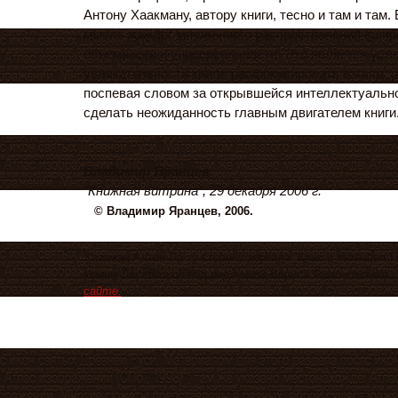
Антону Хаакману, автору книги, тесно и там и там
мысль жаждет мгновенного распространения вширь
объемности и универсальности. Это является усл
увлекательности книги: расфокусировать взгляд, р
поспевая словом за открывшейся интеллектуально
сделать неожиданность главным двигателем книги
Владимир Яранцев.
"Книжная витрина", 29 декабря 2006 г.
© Владимир Яранцев, 2006.
Хаакман Антон По ту сторону зеркала: Кино и вымысел 
Ирины Лесковской под редакцией Бориса Филановског
сайте.