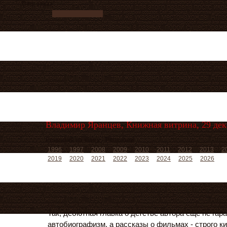
Ваш заказ
Владимир Яранцев, Книжная витрина, 29 дека
Рецензия на книгу - Рецензии
1996
1997
2008
2009
2010
2011
2012
2013
2
2019
2020
2021
2022
2023
2024
2025
2026
Так, дебютная главка о детстве автора еще не гар
автобиографизм, а рассказы о фильмах - строго к