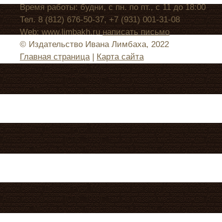
Время работы: будни, с пн. по пт., с 11 до 18:00
Тел. 8 (812) 676-50-37, +7 (931) 001-31-08
Web: www.limbakh.ru
написать письмо
© Издательство Ивана Лимбаха, 2022
Главная страница
|
Карта сайта