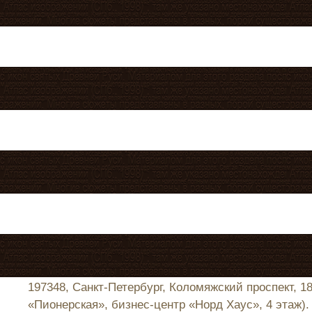
197348, Санкт-Петербург, Коломяжский проспект, 1
«Пионерская», бизнес-центр «Норд Хаус», 4 этаж).