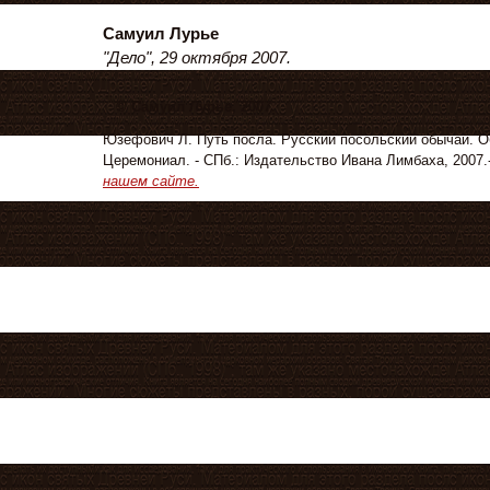
Самуил Лурье
"Дело", 29 октября 2007.
© Самуил Лурье, 2007.
Юзефович Л. Путь посла. Русский посольский обычай. О
Церемониал. - СПб.: Издательство Ивана Лимбаха, 200
нашем сайте.