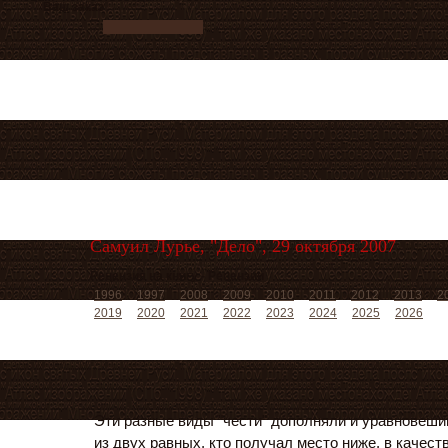
Ваш заказ
Самуил Лурье, "Дело", 29 октября 2007
Рецензия на книгу - Рецензии
1996
1997
2008
2009
2010
2011
2012
2013
2
2019
2020
2021
2022
2023
2024
2025
2026
Эти разные виды "чести" дополняли и уравновешив
из двух равных, кто получал место ниже, в качес