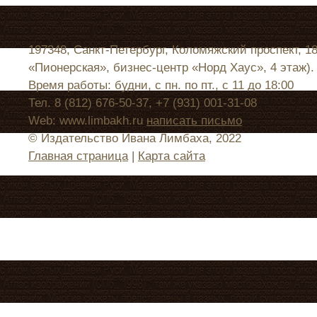
197348, Санкт-Петербург, Коломяжский проспект, 1
«Пионерская», бизнес-центр «Норд Хаус», 4 этаж).
Время работы: будни, с пн. по пт., с 11 до 18:00
Тел. 8 (812) 676-50-37, +7 (931) 001-31-08
Web: www.limbakh.ru
написать письмо
© Издательство Ивана Лимбаха, 2022
Главная страница
|
Карта сайта