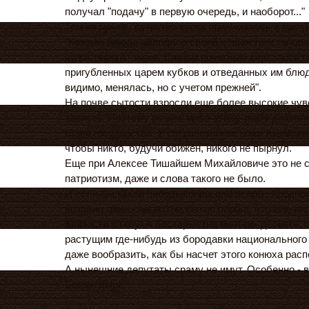
получал "подачу" в первую очередь, и наоборот..."
Тем не менее, качество куска принималось в расч
"Каждое блюдо обладало своей ценностью: голов
щуки, пироги - ниже. Самым почетным считалось п
пригубленных царем кубков и отведанных им блюд.
видимо, менялась, но с учетом прежней".
На почве сытости взросли еще более высокие чувс
зависть. Поэтому резать мясо-птицу-рыбу дозвол
главе государства. У сотрапезников ножи изымали
чтобы никто, будучи обижен, никого не пырнул.
Еще при Алексее Тишайшем Михайловиче это не с
патриотизм, даже и слова такого не было.
И если бы какой-нибудь конюх или псарь - предпо
возопил громогласно: не желаю пирога, что мне пи
близости к телу! А бескорыстно мечтаю, дескать, 
растущим где-нибудь из бородавки национального 
даже вообразить, как бы насчет этого конюха рас
А нынешние депутаты сраму не имут. Особенно - 
Богом, дыре.