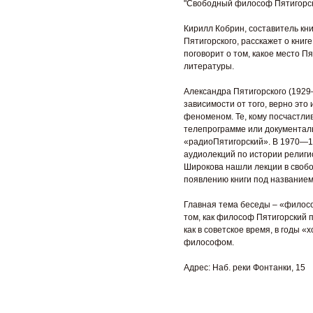
"Свободный философ Пятигорс
Кирилл Кобрин, составитель кн
Пятигорского, расскажет о книг
поговорит о том, какое место П
литературы.
Александра Пятигорского (192
зависимости от того, верно это
феноменом. Те, кому посчастлив
телепрограмме или документаль
«радиоПятигорский». В 1970—19
аудиолекций по истории религи
Широкова нашли лекции в свобод
появлению книги под название
Главная тема беседы – «филосо
том, как философ Пятигорский 
как в советское время, в годы
философом.
Адрес: Наб. реки Фонтанки, 15