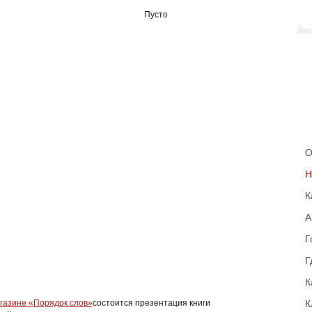
Пусто
О
Н
К
А
Г
Г
К
К
газине «Порядок слов»
состоится презентация книги