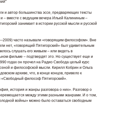
кий"
иги и автор большинства эссе, предваряющих тексты
е и – вместе с ведущим вечера Ильей Калининым –
ятигорский занимает в истории русской мысли и русской
9—2009) часто называли «говорящим философом». Вне
 или нет, «говорящий Пятигорский» был удивительным
илось слушать его живьем – или видеть в
ном фильме – подтвердят это. Но существует еще и
90 годах он прочел на Радио Свобода целый курс
озной и философской мысли. Кирилл Кобрин и Ольга
овском архиве, что, в конце концов, привело к
м «Свободный философ Пятигорский».
фия, история и жанры разговора о них». Разговор о
перемещается между этими разными жанрами. И о том,
 «холодной войны» можно было оставаться свободным