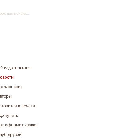
б издательстве
овости
аталог книг
вторы
отовится к печати
де купить
ак оформить заказ
луб друзей