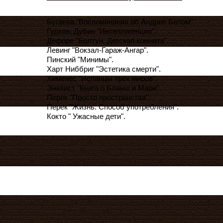
Бугаева "Воспоминания об Андрее Белом"
Гудков, Дубин "Интеллигенция".
Дефоре "Болтун. Детская комната".
Левинг "Вокзал-Гараж-Ангар".
Пинский "Минимы".
Харт Ниббриг "Эстетика смерти".
Хименес "Испанцы трех миров".
Энквист "Книга о Бланш и Мари".
Перек "Просто пространства".
Перек "Жизнь. Способ употребления".
Кокто " Ужасные дети".