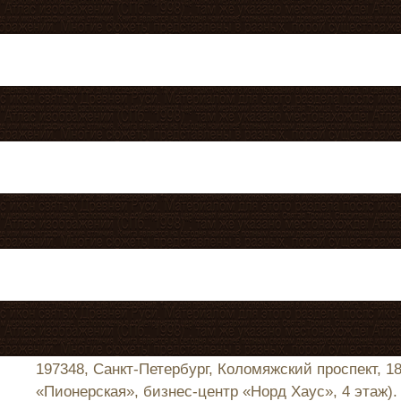
197348, Санкт-Петербург, Коломяжский проспект, 1
«Пионерская», бизнес-центр «Норд Хаус», 4 этаж).