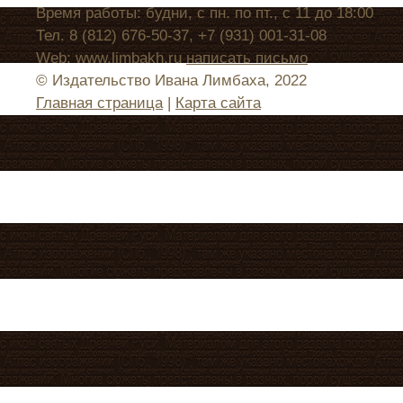
Время работы: будни, с пн. по пт., с 11 до 18:00
Тел. 8 (812) 676-50-37, +7 (931) 001-31-08
Web: www.limbakh.ru
написать письмо
© Издательство Ивана Лимбаха, 2022
Главная страница
|
Карта сайта